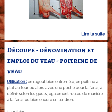
p
l
o
i
d
Lire la suite
d
u
e
p
D
o
Découpe - dénomination et
é
r
emploi du veau - poitrine de
c
c
o
-
veau
u
l
p
e
Utilisation :
en ragout bien entremêlé, en poitrine à
e
j
plat au four, ou alors avec une poche pour la farcir, à
-
a
définir selon les gouts, également roulée de manière
d
m
à la farcir ou bien encore en tendron.
é
b
1 : poitrine
n
o