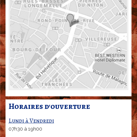
o
i
r
o
c
n
e
t
e
m
p
l
o
i
d
u
Horaires d'ouverture
v
e
Lundi à Vendredi
a
07h30 à 19h00
u