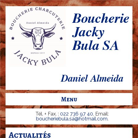
Aller
Boucherie
B
au
o
Jacky
contenu
u
Bula SA
principal
c
h
e
r
Daniel Almeida
i
e
Menu
-
C
Tél. + Fax. :
022 736 97 40
, Email:
boucheriebula.sa@hotmail.com
.
h
a
Actualités