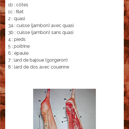
a
-
1b : côtes
r
d
1c : filet
r
é
2 : quasi
é
3a : cuisse (jambon) avec quasi
n
3b : cuisse (jambon) sans quasi
o
4 : pieds
m
5 : poitrine
i
6 : épaule
n
7 : lard de bajoue (gorgeron)
a
8 : lard de dos avec couenne
t
i
o
n
e
t
e
m