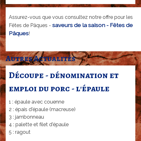
r
c
Assurez-vous que vous consultez notre offre pour les
u
saveurs de la saison - Fêtes de
Fêtes de Pâques -
t
Pâques
!
e
r
Autres Actualités
i
e
Découpe - dénomination et
J
emploi du porc - l'épaule
a
c
1 : épaule avec couenne
2 : épais d'épaule (macreuse)
k
3 : jambonneau
y
4 : palette et filet d'épaule
B
5 : ragout