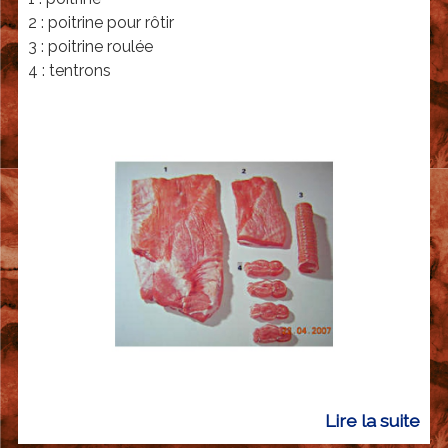
2 : poitrine pour rôtir
o
n
3 : poitrine roulée
m
4 : tentrons
i
n
a
t
i
o
n
e
t
e
m
p
l
o
Lire la suite
d
i
e