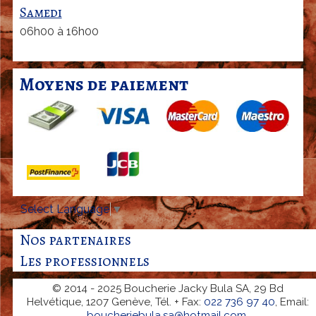
-
Samedi
p
06h00 à 16h00
o
i
Moyens de paiement
t
r
i
n
e
d
e
Select Language
▼
v
e
Nos partenaires
a
Les professionnels
u
© 2014 - 2025 Boucherie Jacky Bula SA, 29 Bd
Helvétique, 1207 Genève, Tél. + Fax:
022 736 97 40
, Email:
boucheriebula.sa@hotmail.com
.