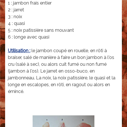
c
1 : jambon frais entier
u
-
2 : jarret
p
3 : noix
l
e
4 : quasi
'
-
5 : noix patissière sans mouvant
é
d
6 : longe avec quasi
p
é
a
n
Utilisation :
le jambon coupé en rouelle, en rôti à
u
o
braiser, salé de manière à faire un bon jambon à l'os
l
m
cru (salé à sec), ou alors cuit fumé ou non fumé
e
(jambon à l'os). Le jarret en osso-buco, en
i
jambonneau. La noix, la noix patissière, le quasi et la
n
longe en escalopes, en rôti, en ragout ou alors en
a
émincé.
t
i
o
n
e