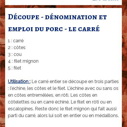
a
e
r
D
Découpe - dénomination et
d
é
emploi du porc - le carré
c
|
o
G
1 : carré
u
e
2 : côtes
p
3 : cou
n
e
4 : filet mignon
è
-
5 : filet
d
v
é
Utilisation :
Le carré entier se découpe en trois parties
e
n
: l'échine, les côtes et le filet. L'échine avec ou sans os
o
en côtes entremêlées, en rôti. Les côtes en
m
côtelettes ou en carré échiné. Le filet en rôti ou en
escalopines. Reste donc le filet mignon qui fait aussi
i
parti du carré, alors lui soit en entier ou en médaillons.
n
a