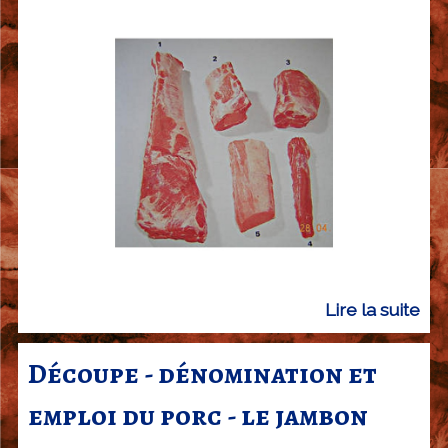
t
i
o
n
e
t
e
m
p
l
o
i
Lire la suite
d
d
e
u
D
Découpe - dénomination et
p
é
o
emploi du porc - le jambon
c
r
o