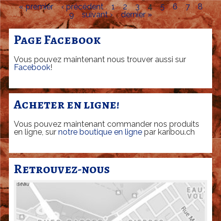
« premier
‹ précédent
1
2
3
4
5
6
7
8
d
D
9
suivant ›
dernier »
P
u
é
a
p
Page Facebook
c
g
o
o
e
Vous pouvez maintenant nous trouver aussi sur
r
u
s
Facebook
!
c
p
-
e
m
Acheter en ligne!
-
o
d
Vous pouvez maintenant commander nos produits
i
é
en ligne, sur
notre boutique en ligne
par karibou.ch
t
n
i
o
é
Retrouvez-nous
m
s
i
d
n
e
a
p
t