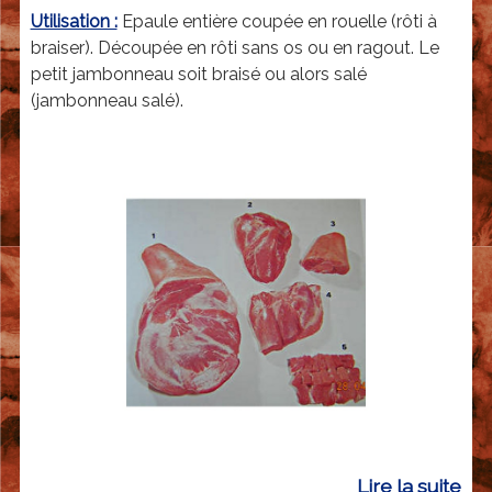
u
Utilisation :
Epaule entière coupée en rouelle (rôti à
l
braiser). Découpée en rôti sans os ou en ragout. Le
a
petit jambonneau soit braisé ou alors salé
(jambonneau salé).
S
A
-
E
r
i
c
R
i
c
h
Lire la suite
d