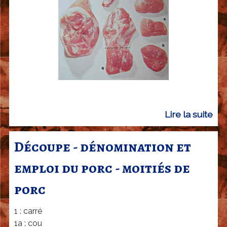
t
e
m
p
l
o
i
d
u
Lire la suite
d
p
e
o
D
Découpe - dénomination et
r
é
emploi du porc - moitiés de
c
c
-
o
porc
l
u
e
p
1 : carré
c
e
1a : cou