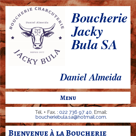
Aller
Boucherie
B
au
o
Jacky
contenu
u
Bula SA
principal
c
h
e
r
Daniel Almeida
i
e
Menu
-
C
Tél. + Fax. :
022 736 97 40
, Email:
boucheriebula.sa@hotmail.com
.
h
a
Bienvenue à la Boucherie