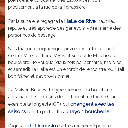
plein centre du quartier des Eaux-Vives, plus
u
précisément à la rue de la Terrassière.
l
a
Halle de Rive
Par la suite elle regagna la
, haut lieu
réputé et très apprécié des genevois, voire même des
S
personnes de passage.
A
-
Sa situation géographique privilégiée entre le Lac, le
Centre-Ville, les Eaux-Vives et surtout le Marché du
E
boulevard Helvétique (deux fois par semaine, mercredi
r
et samedi), la Halle est un endroit de rencontre, où il fait
i
bon flâner et s’approvisionner.
c
La Maison Bula est le type même de la boucherie
R
artisanale ; les produits de la charcuterie locale (par
i
changent avec les
exemple la longeole IGP), qui
c
saisons
rayon boucherie
font la part belle au
.
h
du Limousin
L’agneau
est très recherché pour le