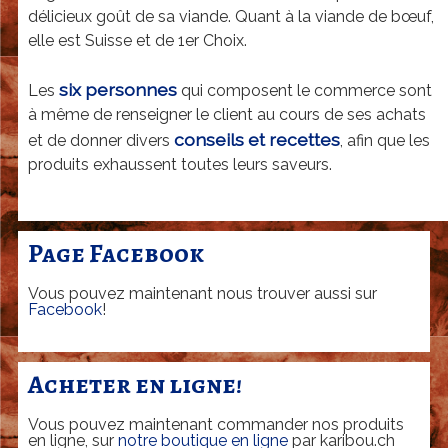
a
délicieux goût de sa viande. Quant à la viande de bœuf,
r
elle est Suisse et de 1er Choix.
d
six personnes
Les
qui composent le commerce sont
|
à même de renseigner le client au cours de ses achats
G
conseils et recettes
et de donner divers
, afin que les
e
produits exhaussent toutes leurs saveurs.
n
è
Page Facebook
v
e
Vous pouvez maintenant nous trouver aussi sur
Facebook
!
Acheter en ligne!
Vous pouvez maintenant commander nos produits
en ligne, sur
notre boutique en ligne
par karibou.ch