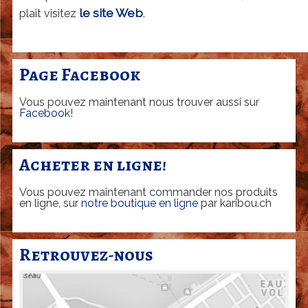
a
le site Web
plaît visitez
.
r
d
|
Page Facebook
G
Vous pouvez maintenant nous trouver aussi sur
e
Facebook
!
n
è
Acheter en ligne!
v
Vous pouvez maintenant commander nos produits
e
en ligne, sur
notre boutique en ligne
par karibou.ch
Retrouvez-nous