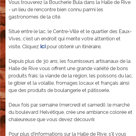
u
Vous trouverez la Boucherie Bula dans la Halle de Rive
- un lieu de rencontre bien connu parmi les
l
gastronomes de la cité.
a
S
Situé entre le lac, le Centre-Ville et le quartier des Eaux-
Vives, c'est un endroit qui mérite votre attention et
A
ici
visite. Cliquez
pour obtenir un itinéraire.
-
E
Depuis plus de 30 ans, les fournisseurs artisanaux de la
Halle de Rive vous offrent une grande variété de bons
r
produits frais: la viande de la région, les poissons du lac,
i
le gibier et la volaille, fromages locaux et français ainsi
c
que des produits de boulangerie et pâtisserie.
R
Deux fois par semaine (mercredi et samedi), le marché
i
du boulevard Helvétique, crée une ambiance colorée et
c
chaleureuse que vous devez découvrir.
h
Pour plus d'informations sur la Halle de Rive, s'il vous