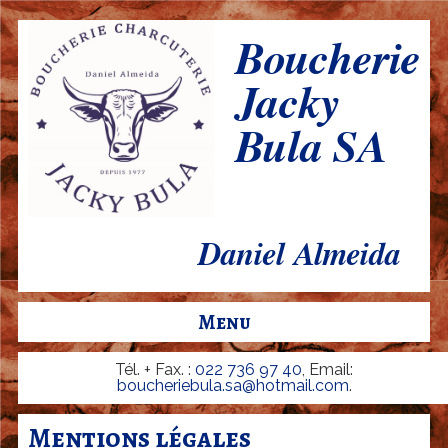
Aller
Boucherie
B
au
o
Jacky
contenu
u
Bula SA
principal
c
h
e
r
Daniel Almeida
i
e
Menu
-
C
Tél. + Fax. :
022 736 97 40
, Email:
boucheriebula.sa@hotmail.com
.
h
a
Mentions légales