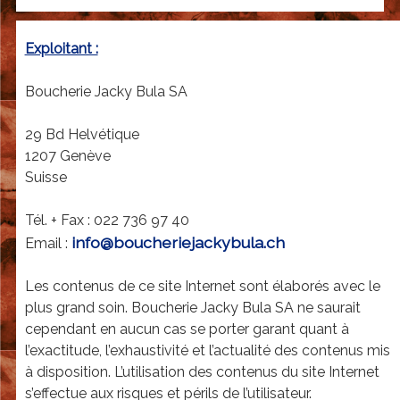
r
c
Exploitant :
u
t
Boucherie Jacky Bula SA
e
29 Bd Helvétique
r
1207 Genève
i
Suisse
e
Tél. + Fax : 022 736 97 40
J
info@boucheriejackybula.ch
Email :
a
Les contenus de ce site Internet sont élaborés avec le
c
plus grand soin. Boucherie Jacky Bula SA ne saurait
k
cependant en aucun cas se porter garant quant à
y
l’exactitude, l’exhaustivité et l’actualité des contenus mis
à disposition. L’utilisation des contenus du site Internet
B
s’effectue aux risques et périls de l’utilisateur.