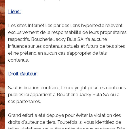
u
l
Liens :
a
Les sites Internet liés par des liens hypertexte relèvent
S
exclusivement de la responsabilité de leurs propriétaires
A
respectifs. Boucherie Jacky Bula SA n’a aucune
influence sur les contenus actuels et futurs de tels sites
-
et ne prétend en aucun cas s’approprier de tels
E
contenus.
r
Droit d’auteur :
i
c
Sauf indication contraire, le copyright pour les contenus
R
publiés ici appartient à Boucherie Jacky Bula SA ou à
ses partenaires.
i
c
Grand effort a été déployé pour éviter la violation des
h
droits d'auteur de tiers. Toutefois, si vous identifiez de