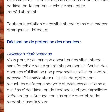
telles violations, vous êtes priés de nous contacter. Dès
a
notification, le contenu incriminé sera retiré
r
immédiatement.
d
Toute présentation de ce site Internet dans des cadres
|
étrangers est interdite.
G
e
Déclaration de protection des données :
n
Utilisation d’informations
è
Vous pouvez en principe consulter nos sites Internet
v
sans fournir de renseignements personnels. Seules des
données d’utilisation non personnelles telles que votre
e
adresse IP, le navigateur utilisé, la date, etc. sont
recueillies de façon anonyme et évaluées en interne à
des fins d’identification de tendances et pour améliorer
l’offre en ligne. Aucune conclusion ne permettra de
remonter jusqu’à vous.