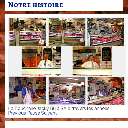
r
Notre histoire
c
u
t
e
r
i
e
J
a
c
k
La Boucherie Jacky Bula SA à travers les années
y
Previous
Pause
Suivant
B