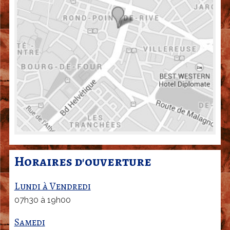
a
r
d
|
G
e
n
è
v
e
Horaires d'ouverture
Lundi à Vendredi
07h30 à 19h00
Samedi