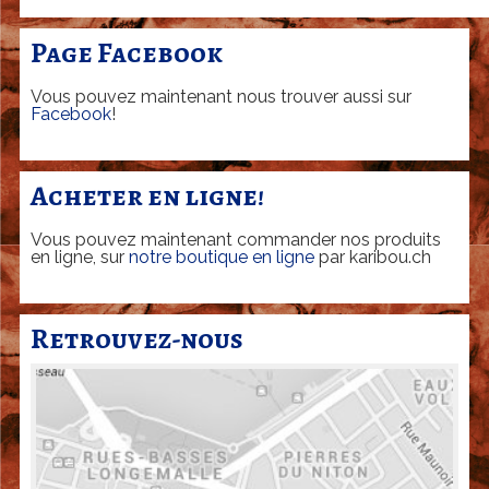
u
l
Page Facebook
a
Vous pouvez maintenant nous trouver aussi sur
S
Facebook
!
A
-
Acheter en ligne!
E
Vous pouvez maintenant commander nos produits
r
en ligne, sur
notre boutique en ligne
par karibou.ch
i
c
Retrouvez-nous
R
i
c
h