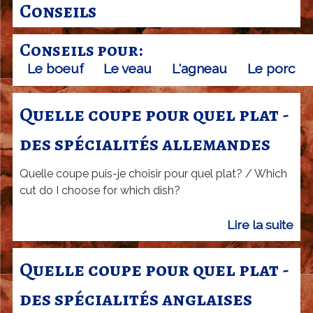
r
Conseils
c
Conseils pour:
u
Le boeuf
Le veau
L'agneau
Le porc
t
e
Quelle coupe pour quel plat -
r
i
des spécialités allemandes
e
Quelle coupe puis-je choisir pour quel plat? / Which
J
cut do I choose for which dish?
a
Lire la suite
d
c
e
k
Q
Quelle coupe pour quel plat -
y
u
des spécialités anglaises
B
e