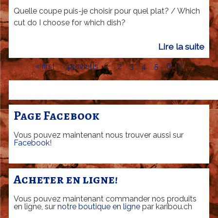
l
u
Quelle coupe puis-je choisir pour quel plat? / Which
l
l
cut do I choose for which dish?
e
a
c
Lire la suite
d
S
o
e
A
u
« first
‹ previous
1
2
3
4
5
6
7
Q
P
p
-
u
a
e
E
e
g
p
l
r
Page Facebook
e
o
l
s
i
u
e
Vous pouvez maintenant nous trouver aussi sur
r
c
Facebook
!
c
q
R
o
u
u
i
Acheter en ligne!
e
p
c
l
e
Vous pouvez maintenant commander nos produits
p
h
en ligne, sur
notre boutique en ligne
par karibou.ch
p
l