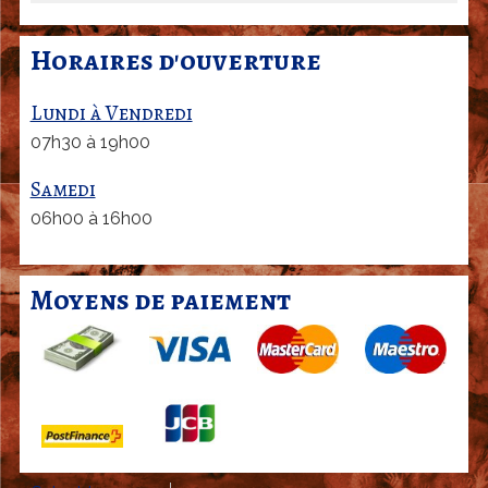
é
a
c
l
Horaires d'ouverture
i
l
a
e
Lundi à Vendredi
l
m
07h30 à 19h00
i
a
t
Samedi
n
é
d
06h00 à 16h00
s
e
a
s
n
Moyens de paiement
g
l
a
i
s
e
s