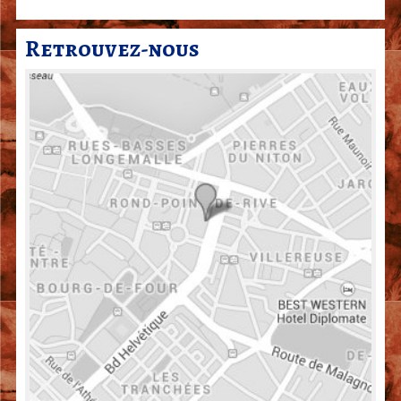
a
r
Retrouvez-nous
d
|
G
e
n
è
v
e