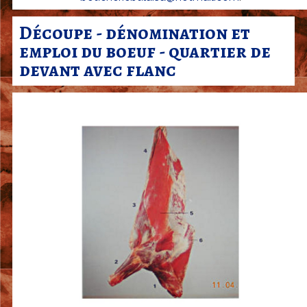
r
c
Découpe - dénomination et
emploi du boeuf - quartier de
u
devant avec flanc
t
e
r
i
e
J
a
c
k
y
B