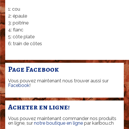
u
1: cou
l
2: épaule
a
3: poitrine
S
4: flanc
5: côte plate
A
6: train de côtes
-
E
r
Page Facebook
i
Vous pouvez maintenant nous trouver aussi sur
c
Facebook
!
R
i
Acheter en ligne!
c
Vous pouvez maintenant commander nos produits
h
en ligne, sur
notre boutique en ligne
par karibou.ch