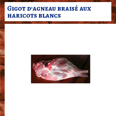
r
Gigot d’agneau braisé aux
c
haricots blancs
u
t
e
r
i
e
J
a
c
k
y
B