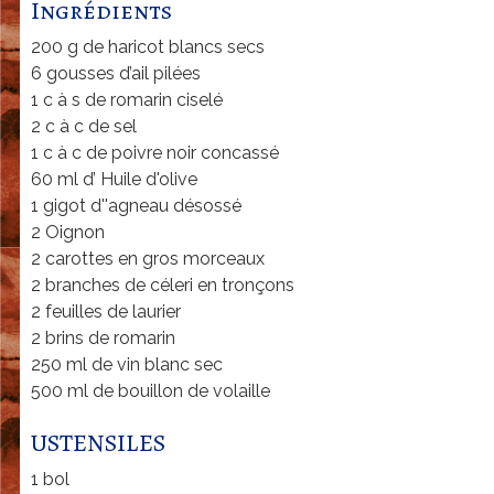
u
Ingrédients
l
200 g de haricot blancs secs
6 gousses d’ail pilées
a
1 c à s de romarin ciselé
S
2 c à c de sel
A
1 c à c de poivre noir concassé
60 ml d’ Huile d'olive
-
1 gigot d''agneau désossé
E
2 Oignon
r
2 carottes en gros morceaux
2 branches de céleri en tronçons
i
2 feuilles de laurier
c
2 brins de romarin
R
250 ml de vin blanc sec
500 ml de bouillon de volaille
i
c
USTENSILES
h
1 bol