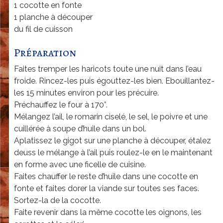
a
1 cocotte en fonte
1 planche à découper
r
du fil de cuisson
d
|
Préparation
G
Faites tremper les haricots toute une nuit dans l’eau
froide. Rincez-les puis égouttez-les bien. Ebouillantez-
e
les 15 minutes environ pour les précuire.
n
Préchauffez le four à 170°.
è
Mélangez l’ail, le romarin ciselé, le sel, le poivre et une
cuillérée à soupe d’huile dans un bol.
v
Aplatissez le gigot sur une planche à découper, étalez
e
deuss le mélange à l’ail puis roulez-le en le maintenant
en forme avec une ficelle de cuisine.
Faites chauffer le reste d’huile dans une cocotte en
fonte et faites dorer la viande sur toutes ses faces.
Sortez-la de la cocotte.
Faite revenir dans la même cocotte les oignons, les